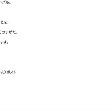
トバも。
とを、
そのすがた、
ます。
さんXポスト